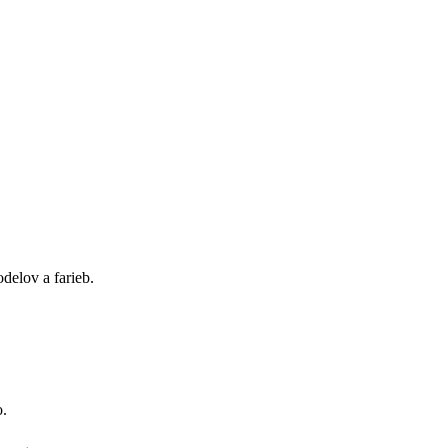
delov a farieb.
o.