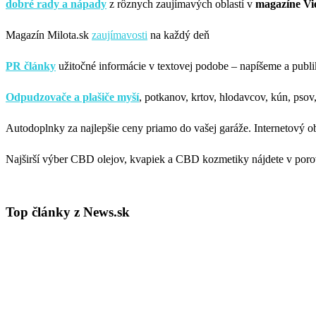
dobré rady a nápady
z rôznych zaujímavých oblastí v
magazíne Vi
Magazín Milota.sk
zaujímavosti
na každý deň
PR články
užitočné informácie v textovej podobe – napíšeme a pub
Odpudzovače a plašiče myší
, potkanov, krtov, hlodavcov, kún, pso
Autodoplnky za najlepšie ceny priamo do vašej garáže. Internetový 
Najširší výber CBD olejov, kvapiek a CBD kozmetiky nájdete v poro
Top články z News.sk