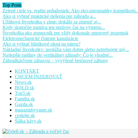
Top Posts
Zelené ciele vs. realita peňaženiek: Ako eko-pneumatiky komplikujú..
Ako si vybrať praktické riešenia pre záhradu a...
Úžitková štvorkolka v zime: dokáže sa zmeniť aj...
Kedy skutočne nastáva ten správny čas na výmenu...
Štvorkolka ako pomocník pre vždy dokonale upravený pozemok
Elektromechanické čistenie kanalizácie
Ako si vybrať hliníkové okná na mieru?
Nákladné štvorkolky: poslúžia vám dobre alebo potrebujete iný...
Najlepšie rastliny do vertikálnej záhrady: Čo je vhodné...
Záhradkárčenie zábavou – vyvýšené betónové záhony
KONTAKT
CHCEM INZEROVAŤ
News.sk
BOLD.sk
Top5.sk
Familia.sk
Gazda.sk
magazinbyvanie.sk
cestujte.sk
Šálka kávy.sk