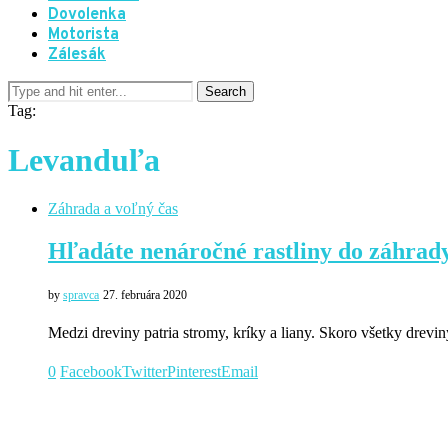
Dovolenka
Motorista
Zálesák
Tag:
Levanduľa
Záhrada a voľný čas
Hľadáte nenáročné rastliny do záhrady
by
spravca
27. februára 2020
Medzi dreviny patria stromy, kríky a liany. Skoro všetky drevi
0
Facebook
Twitter
Pinterest
Email