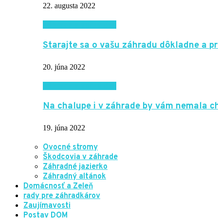
22. augusta 2022
Záhrada a voľný čas
Starajte sa o vašu záhradu dôkladne a p
20. júna 2022
Záhrada a voľný čas
Na chalupe i v záhrade by vám nemala 
19. júna 2022
Ovocné stromy
Škodcovia v záhrade
Záhradné jazierko
Záhradný altánok
Domácnosť a Zeleň
rady pre záhradkárov
Zaujímavosti
Postav DOM