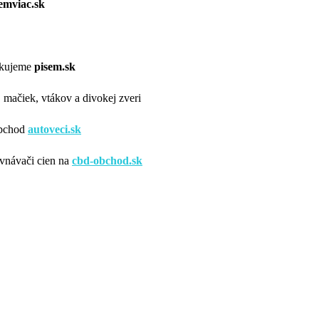
emviac.sk
likujeme
pisem.sk
v, mačiek, vtákov a divokej zveri
obchod
autoveci.sk
vnávači cien na
cbd-obchod.sk